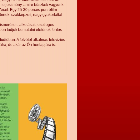
i teljesítmény, amire büszkék vagyunk.
 Arcél. Egy 25-30 perces portréfilm
Önnek, szakképzett, nagy gyakorlattal
ismeréseit, alkotásait, esetleges
ben tudjuk bemutatni életének fontos
údióban. A felvétel alkalmas televíziós
lra, de akár az Ön honlapjára is.