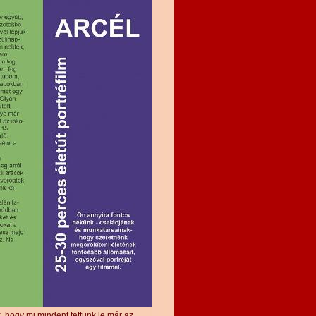
 hogy mi mindent tettünk le már az