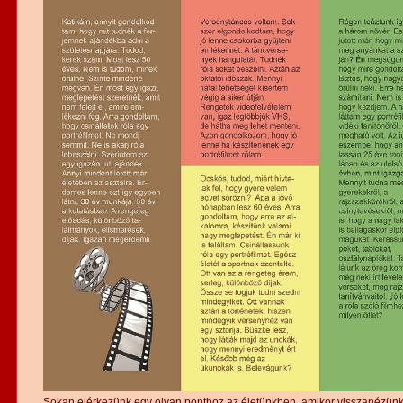
Sokan elérkezünk egy olyan ponthoz az életünkben, amikor visszanézünk,