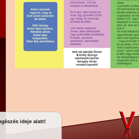
gészés ideje alatt!