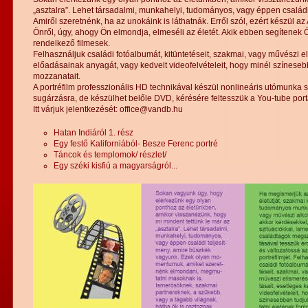
„asztalra”. Lehet társadalmi, munkahelyi, tudományos, vagy éppen család
Amiről szeretnénk, ha az unokáink is láthatnák. Erről szól, ezért készül az
Önről, úgy, ahogy Ön elmondja, elmeséli az életét. Akik ebben segítenek 
rendelkező filmesek.
Felhasználjuk családi fotóalbumát, kitüntetéseit, szakmai, vagy művészi el
előadásainak anyagát, vagy kedvelt videofelvételeit, hogy minél színeseb
mozzanatait.
A portréfilm professzionális HD technikával készül nonlineáris utómunka st
sugárzásra, de készülhet belőle DVD, kérésére feltesszük a You-tube portá
Itt várjuk jelentkezését: office@vandb.hu
Hatan Indiáról 1. rész
Egy festő Kaliforniából- Besze Ferenc portré
Táncok és templomok/ részlet/
Egy széki kisfiú a magyarságról...